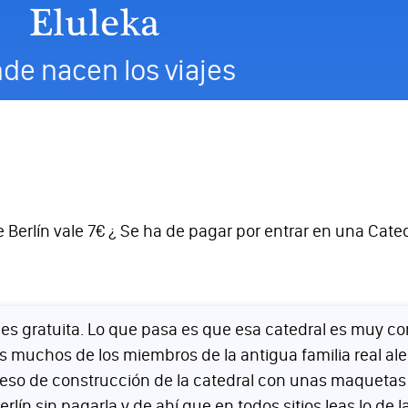
de nacen los viajes
de Berlín vale 7€ ¿ Se ha de pagar por entrar en una Cated
n ) es gratuita. Lo que pasa es que esa catedral es muy 
ados muchos de los miembros de la antigua familia real 
so de construcción de la catedral con unas maquetas muy 
rlín sin pagarla y de ahí que en todos sitios leas lo de l