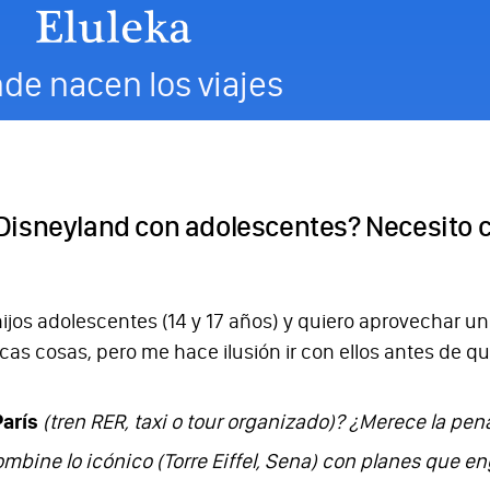
de nacen los viajes
Disneyland con adolescentes? Necesito co
jos adolescentes (14 y 17 años) y quiero aprovechar uno d
cas cosas, pero me hace ilusión ir con ellos antes de q
arís
(tren RER, taxi o tour organizado)? ¿Merece la p
mbine lo icónico (Torre Eiffel, Sena) con planes que 