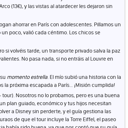
o (13€), y las vistas al atardecer les dejaron sin
ogan ahorrar en París con adolescentes. Pillamos un
 un poco, valió cada céntimo. Los chicos se
ero si volvéis tarde, un transporte privado salva la paz
 valientes. No pasa nada, si no entráis al Louvre en
s su
momento estrella
. El mío subió una historia con la
mos la próxima escapada a París… ¡Misión cumplida!
 tour). Nosotros no lo probamos, pero es una buena
s un plan guiado, económico y tus hijos necesitan
lver a Disney sin perderte, y el guía gestiona las
raos de que el tour incluye la Torre Eiffel, el paseo
ia había sido buena, ya que nos contó que su guía