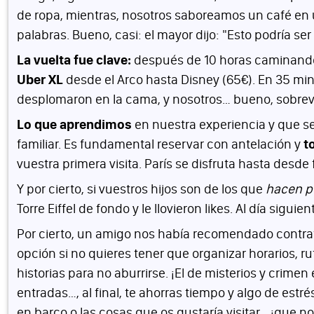
de ropa, mientras, nosotros saboreamos un café en una
palabras. Bueno, casi: el mayor dijo: "Esto podría se
La vuelta fue clave:
después de 10 horas caminando, 
Uber XL
desde el Arco hasta Disney (65€). En 35 min
desplomaron en la cama, y nosotros… bueno, sobrevi
Lo que aprendimos
en nuestra experiencia y que s
familiar. Es fundamental reservar con antelación y
t
vuestra primera visita. París se disfruta hasta desde 
Y por cierto, si vuestros hijos son de los que
hacen p
Torre Eiffel de fondo y le llovieron likes. Al día s
Por cierto, un amigo nos había recomendado contrat
opción si no quieres tener que organizar horarios, r
historias para no aburrirse. ¡El de misterios y crime
entradas…, al final, te ahorras tiempo y algo de estré
en barco o las cosas que os gustaría visitar… ¡que