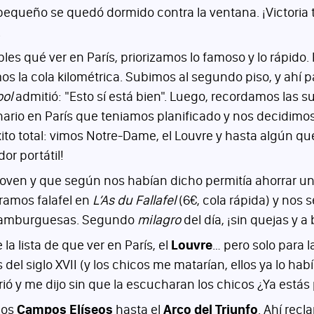
pequeño se quedó dormido contra la ventana. ¡Victoria 
.
bles qué ver en París, priorizamos lo famoso y lo rápido
mos la cola kilométrica. Subimos al segundo piso, y ahí 
ool
admitió: "Esto sí está bien". Luego, recordamos las 
enario en París que teniamos planificado y nos decidimo
xito total: vimos Notre-Dame, el Louvre y hasta algún qu
or portátil!
a joven y que según nos habían dicho permitía ahorrar u
ramos falafel en
L’As du Fallafel
(6€, cola rápida) y nos
n hamburguesas. Segundo
milagro
del día, ¡sin quejas y a
a lista de que ver en París, el
Louvre
… pero solo para l
del siglo XVII (y los chicos me matarían, ellos ya lo ha
nrió y me dijo sin que la escucharan los chicos ¿Ya est
los
Campos Elíseos
hasta el
Arco del Triunfo
. Ahí recl