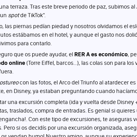
 terraza. Tras este breve periodo de paz, subimos al Arc
r un
spot
de TikTok".
las piernas pedían piedad y nosotros olvidamos el esl
utos estábamos en el hotel, y aunque el gasto nos dolió
vimos para contarlo.
eguro que os puede ayudar, el
RER A es económico
, p
odo online
(Torre Eiffel, barcos…), las colas son para los
fuera.
ostureo
con las fotos, el Arco del Triunfo al atardecer e
iguiente, en Disney, ya estaban preguntando cuando hacía
ar una excursión completa (ida y vuelta desde Disney +
utas, traslados, compra de entradas. Es genial si quiere
n engancha!. Con este tipo de excursiones, te aseguras vo
s. Pero si os decidís por una excursión organizada, asegu
 no os vendan humo! Nuestro amigo, aunque su experienc