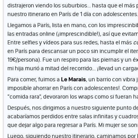
distrajeron viendo los suburbios… hasta que el más 
nuestro itinerario en París de 1 día con adolescentes
Llegamos a París, lista en mano, con los imprescinbi
las entradas online (¡imprescindible!), así que evita
Entre selfies y vídeos para sus redes, hasta el más
c
en París para descansar un poco sin incumplir el it
19€/persona). Fue un respiro para las piernas y un é
mi hija murió a mitad del recorrido… ¡llevad un cargad
Para comer, fuimos a
Le Marais
, un barrio con vibr
imposible ahorrar en París con adolescentes!. Comp
"comida rara", devoraron los wraps como si fuera
Después, nos dirigimos a nuestro siguiente punto de l
acabaríamos perdidos entre salas infinitas y cuadros 
que dejar algo para regresar a París. Mi mujer se so
Luego, siguiendo nuestro itinerario, caminamos por 