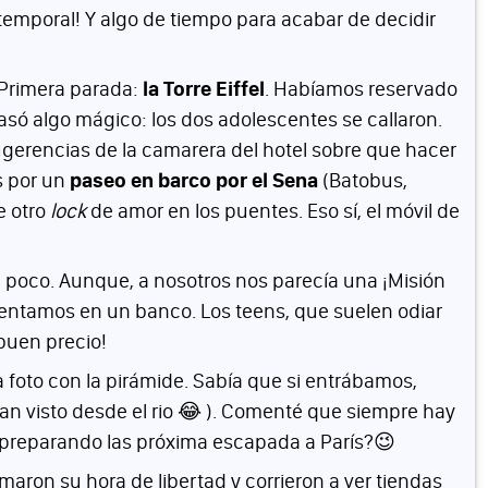
temporal! Y algo de tiempo para acabar de decidir
. Primera parada:
la Torre Eiffel
. Habíamos reservado
pasó algo mágico: los dos adolescentes se callaron.
sugerencias de la camarera del hotel sobre que hacer
s por un
paseo en barco por el Sena
(Batobus,
e otro
lock
de amor en los puentes. Eso sí, el móvil de
n poco. Aunque, a nosotros nos parecía una ¡Misión
 sentamos en un banco. Los teens, que suelen odiar
 buen precio!
a foto con la pirámide. Sabía que si entrábamos,
bían visto desde el rio 😂 ). Comenté que siempre hay
ás preparando las próxima escapada a París?😉
amaron su hora de libertad y corrieron a ver tiendas