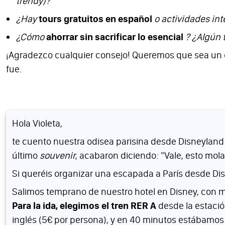
trendy)?
¿Hay
tours gratuitos en español
o actividades inte
¿Cómo
ahorrar sin sacrificar lo esencial
? ¿Algún 
¡Agradezco cualquier consejo! Queremos que sea un dí
fue.
Hola Violeta,
te cuento nuestra odisea parisina desde Disneyland c
último
souvenir
, acabaron diciendo: "Vale, esto mola
Si queréis organizar una escapada a París desde Disne
Salimos temprano de nuestro hotel en Disney, con m
Para la ida, elegimos el tren RER A
desde la estació
inglés (5€ por persona), y en 40 minutos estábamos e