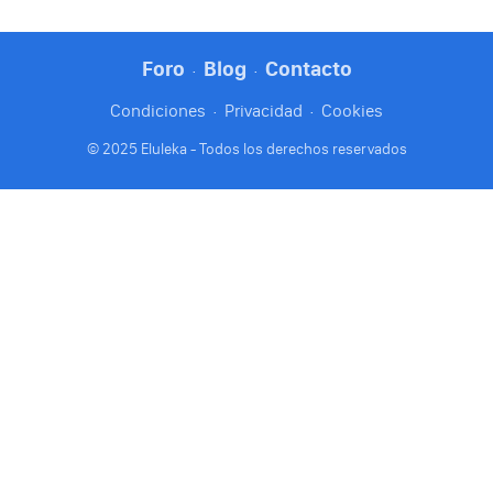
Foro
Blog
Contacto
·
·
Condiciones
·
Privacidad
·
Cookies
© 2025 Eluleka - Todos los derechos reservados